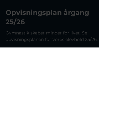
Jan 22
Opvisningsplan årgang
25/26
Gymnastik skaber minder for livet. Se
opvisningsplanen for vores elevhold 25/26.