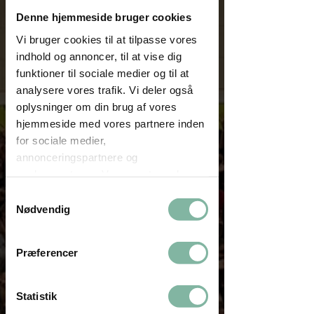
Denne hjemmeside bruger cookies
Vi bruger cookies til at tilpasse vores
indhold og annoncer, til at vise dig
funktioner til sociale medier og til at
analysere vores trafik. Vi deler også
oplysninger om din brug af vores
hjemmeside med vores partnere inden
for sociale medier,
annonceringspartnere og
analysepartnere. Vores partnere kan
kombinere disse data med andre
Samtykkevalg
oplysninger, du har givet dem, eller
Nødvendig
som de har indsamlet fra din brug af
deres tjenester.
Præferencer
Statistik