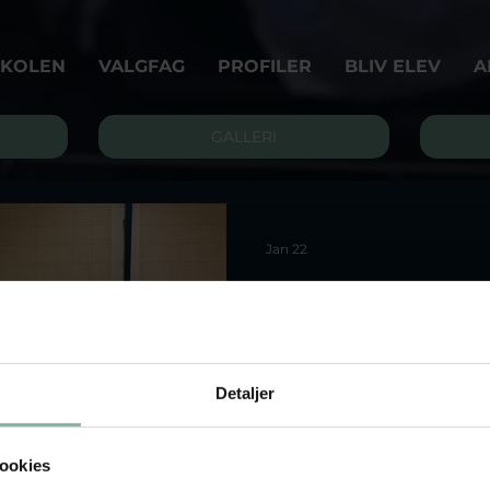
SKOLEN
VALGFAG
PROFILER
BLIV ELEV
A
GALLERI
Jan 22
Opvisningspl
25/26
Gymnastik skaber minder f
Detaljer
opvisningsplanen for vore
ookies