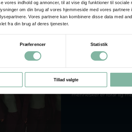
se vores indhold og annoncer, til at vise dig funktioner til sociale
oplysninger om din brug af vores hjemmeside med vores partnere i
ysepartnere. Vores partnere kan kombinere disse data med andr
et fra din brug af deres tjenester.
Præferencer
Statistik
Mar 10, 2023
Gymnastikke
identitet
Tillad valgte
Foråret lader rent vejrlig
man i kalenderen, så er d
mennesker er forår lig me