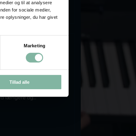
 medier og til at analysere
nden for sociale medier,
e oplysninger, du har givet
Marketing
n som en
Tillad alle
 vente på sig, men kigger
et forår. Og for mange
d længere og...