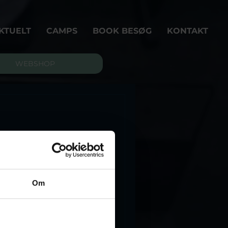
KTUELT
CAMPS
BOOK BESØG
KONTAKT
WEBSHOP
an årgang
or livet. Se
Om
s elevhold 25/26.