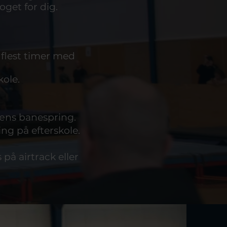
oget for dig.
 flest timer med
kole
.
læns banespring.
ng på efterskole.
 på airtrack eller