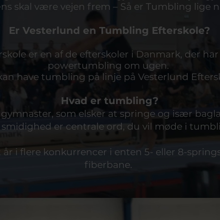
ns skal være vejen frem – Så er Tumbling lige n
Er Vesterlund en Tu
mbling Efterskole?
skole er en af de efterskoler i Danmark, der har
powertumbling om ugen.
an have tumbling på linje på Vesterlund
Efters
Hvad er tumbling?
 gymnaster, som elsker at springe og især bag
 smidighed er centrale ord, du vil møde i tumbli
 år i flere konkurrencer i enten 5- eller 8-springs
fiberbane.