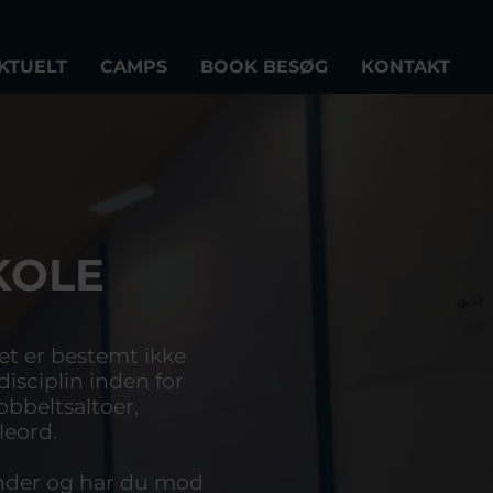
KTUELT
CAMPS
BOOK BESØG
KONTAKT
KOLE
et er bestemt ikke
isciplin inden for
obbeltsaltoer,
leord.
ynder og har du mod