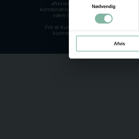
aftenen er der mulighed for at træ
Nødvendig
kombinationer, når der er frivillig spring. 
være en kvalificeret underviser til
For at kunne vælge tumbling som linje
kunne lave araber - flik - baglænde
Afvis