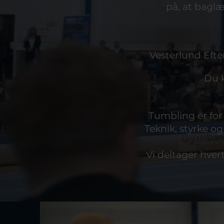
på, at baglæ
Vesterlund Efter
Du k
Tumbling er for
Teknik, styrke og
Vi deltager hvert