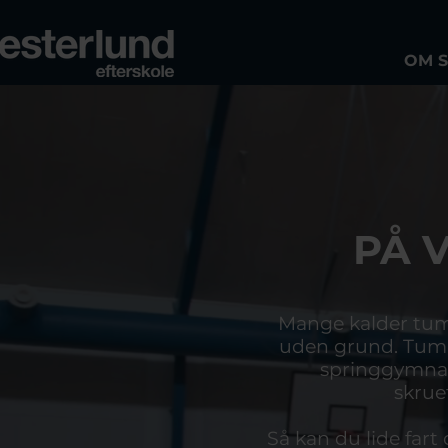
OM 
PÅ 
Mange kalder tumb
uden grund. Tumbl
springgymnast
skrue
Så kan du lide fart