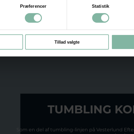
ne dine
Præferencer
Statistik
Der vil altid
 stede.
, skal du
r selv.
Tillad valgte
TUMBLING K
Som en del af tumbling-linjen på Vesterlund Efte