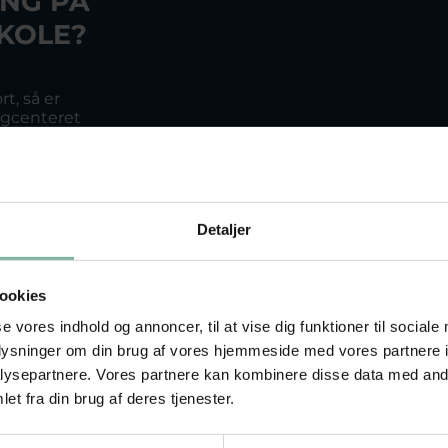
NG PÅ
KOLE?
t, så er
ngcenteret
or et stærkt
 Tumbling-
med til at
vor der er
iveau.
Detaljer
or at træne
polin, hvad
er dobbelt
ookies
lære eller
or at træne
se vores indhold og annoncer, til at vise dig funktioner til sociale
ttrack, eller
oplysninger om din brug af vores hjemmeside med vores partnere i
rack.
ysepartnere. Vores partnere kan kombinere disse data med andr
et fra din brug af deres tjenester.
ghed for at
fiberbane,
center.
Om