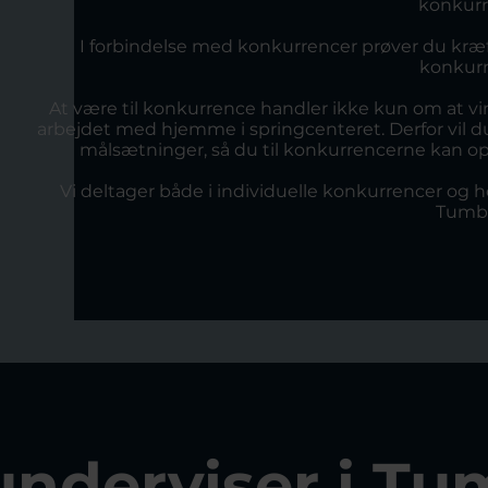
konkurr
I forbindelse med konkurrencer prøver du kræ
konkurr
At være til konkurrence handler ikke kun om at vi
arbejdet med hjemme i springcenteret. Derfor vil d
målsætninger, så du til konkurrencerne kan 
Vi deltager både i individuelle konkurrencer og h
Tumbl
nderviser i Tu