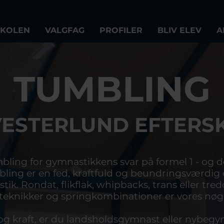
SKOLEN
VALGFAG
PROFILER
BLIV ELEV
A
TUMBLING
VESTERLUND EFTERS
ling for gymnastikkens svar på formel 1 - og d
ing er en fed, kraftfuld og beundringsværdig d
ik. Rondat, flikflak, whipbacks, trans eller tred
teknikker og springkombinationer er vores nøg
 og kraft, er du landsholdsgymnast eller nybeg