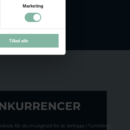
Marketing
Tillad alle
ONKURRENCER
rskole får du mulighed for at deltage i Tumbling