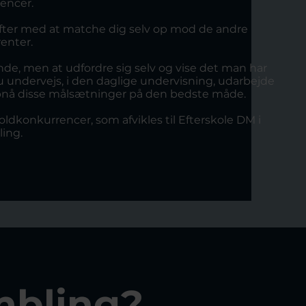
encer.
fter med at matche dig selv op mod de andre
enter.
nde, men at udfordre sig selv og vise det man har
u undervejs, i den daglige undervisning, udarbejde
opnå disse målsætninger på den bedste måde.
oldkonkurrencer, som afvikles til Efterskole DM i
ing.
mbling?