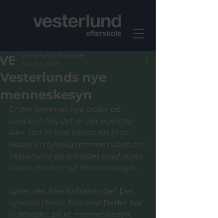
Vesterlund Efterskole
Nov 24, 2025
Vesterlunds nye
menneskesyn
Er der kommet nye boller på 
suppen? Nej det er der egentlig 
ikke. Det er blot blevet tid til at 
skabe en tydelig ramme rundt om 
Vesterlund og arbejdet med vores 
elever med et nyt menneskesyn.
Lyder det ikke forfriskende? Det 
synes vi i hvert fald selv! Derfor har 
vi arbejdet på et menneskesyn, 