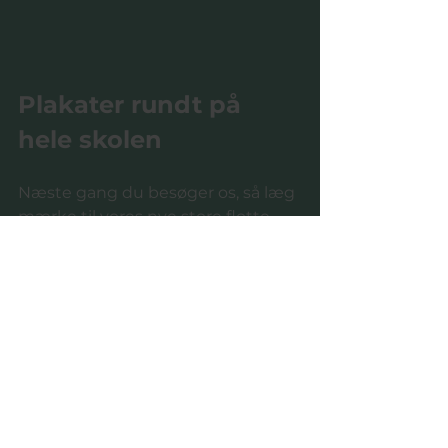
Plakater rundt på 
hele skolen 
Næste gang du besøger os, så læg 
mærke til vores nye store flotte 
plakat i vores indgangsparti og 
små citater rundt på skolen. I får 
lige et lille smugkig her. 