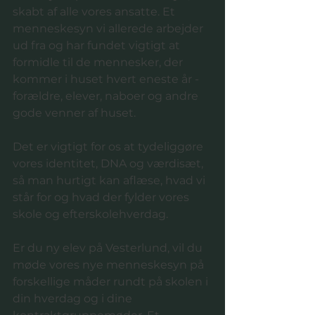
skabt af alle vores ansatte. Et 
menneskesyn vi allerede arbejder 
ud fra og har fundet vigtigt at 
formidle til de mennesker, der 
kommer i huset hvert eneste år - 
forældre, elever, naboer og andre 
gode venner af huset.  
Det er vigtigt for os at tydeliggøre 
vores identitet, DNA og værdisæt, 
så man hurtigt kan aflæse, hvad vi 
står for og hvad der fylder vores 
skole og efterskolehverdag. 
Er du ny elev på Vesterlund, vil du 
møde vores nye menneskesyn på 
forskellige måder rundt på skolen i 
din hverdag og i dine 