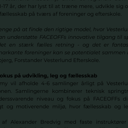
-17 år, der har lyst til at træne mere, udvikle sig 
 fællesskab på tværs af foreninger og efterskole.
ænge på at finde den rigtige model, hvor Vesterlun
n understøtte FACEOFFs innovative tilgang til spr
det en stærk fælles retning - og det er fantas
markante foreninger kan se potentialet sammen 
jerg, Forstander Vesterlund Efterskole.
kus på udvikling, leg og fællesskab
y vil afholde 4-6 samlinger årligt på Vesterlun
onen. Samlingerne kombinerer teknisk springtræ
derssvarende niveau og fokus på FACEOFFs disci
t og motiverende miljø, hvor fællesskab og leg
af Alexander Bredvig med faste instruktører ti