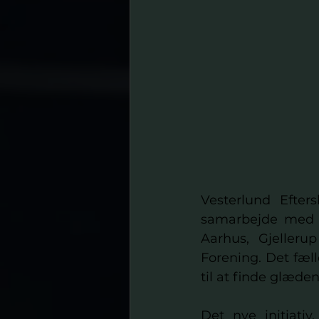
Vesterlund Efte
samarbejde med fi
Aarhus, Gjelleru
Forening. Det fæll
til at finde glæde
Det nye initiativ