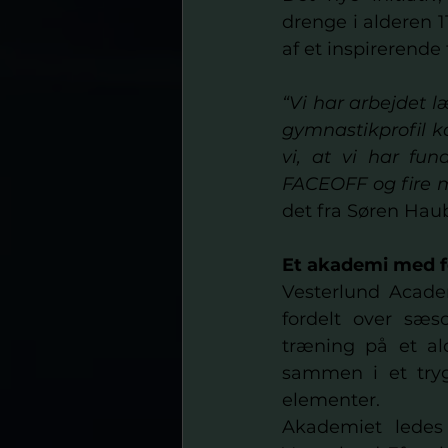
drenge i alderen 11
af et inspirerende
“Vi har arbejdet l
gymnastikprofil ka
vi, at vi har fun
FACEOFF og fire 
det fra Søren Haub
Et akademi med fo
Vesterlund Academ
fordelt over sæs
træning på et al
sammen i et tryg
elementer. 
Akademiet ledes 