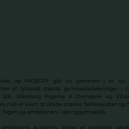
rskole og FACEOFF går nu sammen i et nyt o
re af Jyllands største gymnastikforeninger - G
p Sdr, Silkeborg Pigerne & Drengene og Vibo
es mål er klart: at skabe stærke fællesskaber og f
n, legen og ambitionen i springgymnastik.
, Vesterlund Academy, bliver et regionalt udvikl