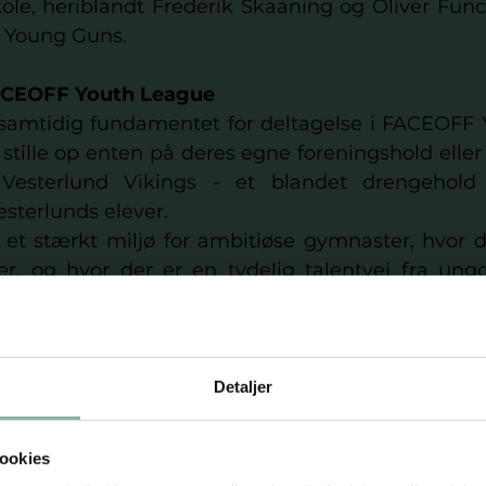
kole, heriblandt Frederik Skaaning og Oliver Fun
m Young Guns.
 FACEOFF Youth League
samtidig fundamentet for deltagelse i FACEOFF 
tille op enten på deres egne foreningshold eller 
 Vesterlund Vikings - et blandet drengehold
sterlunds elever.
et stærkt miljø for ambitiøse gymnaster, hvor der
uer, og hvor der er en tydelig talentvej fra ungd
 mod de etablerede FACEOFF hold.
t langsigtet perspektiv 
Detaljer
et regionale talentmiljø
bejde mellem foreninger og efterskole
ookies
ing og fastholdelse af drenge i gymnastikken