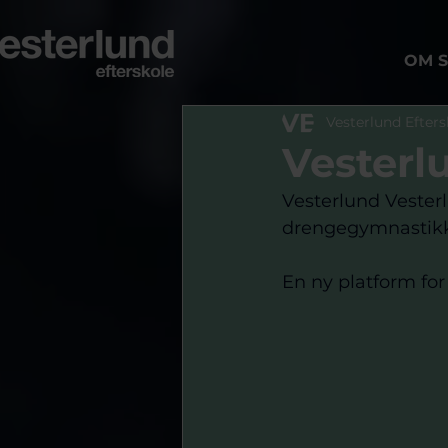
OM 
Vesterlund Efters
Vester
Vesterlund Vester
drengegymnastikk
En ny platform for