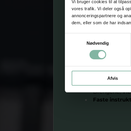
Vi bruger cookies til at tilpas
Et fælles vis
vores trafik. Vi deler også 
Initiativet rumm
annonceringspartnere og anal
aldersgrupper, fl
dem, eller som de har indsaml
fællesskaber er vej
samarbejde er et
Samtykkevalg
Nødvendig
FACEOFF. 
Organisationen be
Akademileder
Vesterlund Ef
Afvis
Foreninger: 
Drengene, Vib
Faste instrukt