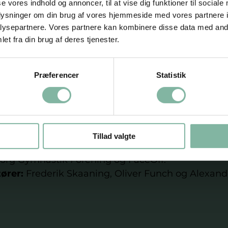
se vores indhold og annoncer, til at vise dig funktioner til sociale
uelt udtryk gennem unikke spillesæt og tøj fra FA
oplysninger om din brug af vores hjemmeside med vores partnere i
er samtidig potentiale for fremtidig udvidel
ysepartnere. Vores partnere kan kombinere disse data med andr
ere samlinger og camps.
“Vi tror på, at nye forma
et fra din brug af deres tjenester.
en frem, hvis vi vil motivere flere drenge til gymn
 vigtigt skridt i den retning,”
 udtaler Emil
Præferencer
Statistik
står af:
: 
Alexander Bredvig
terskole
Tillad valgte
Gjellerup Sdr, Gymnastikklub Aarhus, Silkebo
org Gymnastik Forening og FaceOff.
ører: 
Frederik Skaaning, Oliver Funch og Alexand