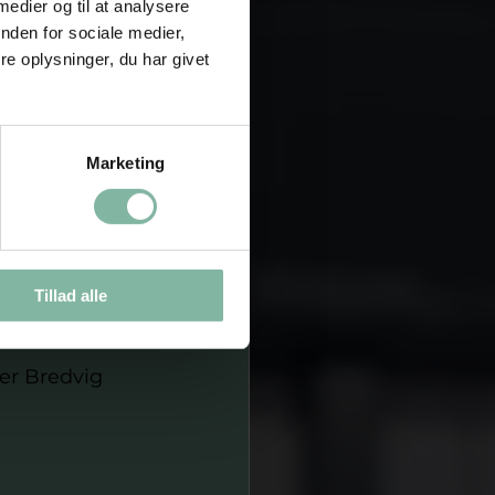
 medier og til at analysere
CEOFF Wear
nden for sociale medier,
se med flere 
e oplysninger, du har givet
ter og stærke 
astik. Det her 
 Smedegaard, 
Marketing
Tillad alle
rg Pigerne & 
er Bredvig