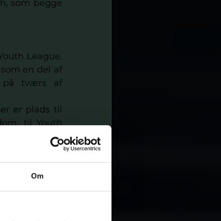
ch, som begge 
Youth League. 
som en del af 
 på tværs af 
 er plads til 
om, til Youth 
Om