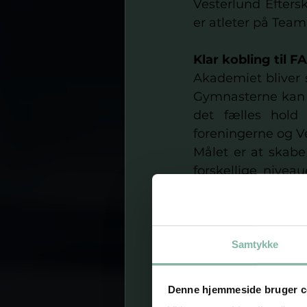
Vesterlund Efters
er atleter på Tea
Klar kobling til
Akademiet bliver 
Gymnasterne kan s
det fælles hold
foreningerne og Ve
Målet er at skabe 
forskellige nivea
League og videre
Samarbejdet har e
Samtykke
Styrkelse af d
Tættere samar
Denne hjemmeside bruger c
Øget rekrutter