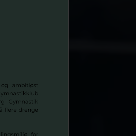
g ambitiøst 
ymnastikklub 
rg Gymnastik 
å flere drenge 
ingsmiljø for 