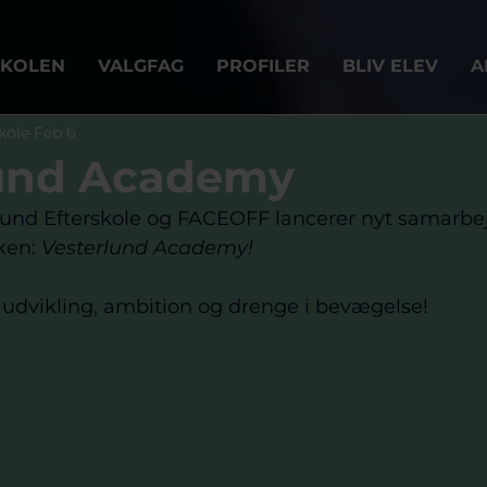
SKOLEN
VALGFAG
PROFILER
BLIV ELEV
A
kole
Feb 6
lund Academy
lund Efterskole og FACEOFF lancerer nyt samarbej
en: 
Vesterlund Academy!
 udvikling, ambition og drenge i bevægelse! 