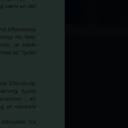
og være en del 
d Efterskoles 
ing. Nu føler 
tisk, at både 
med os,”
 lyder 
d Efterskole, 
ning, fysisk 
pliner - alt 
 er centrale 
lknyttet fra 